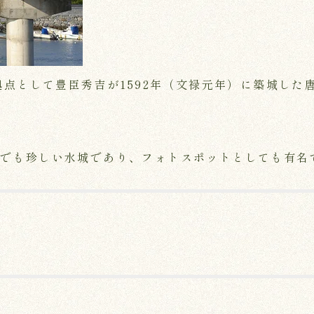
拠点として豊臣秀吉が1592年（文禄元年）に築城した
内でも珍しい水城であり、フォトスポットとしても有名