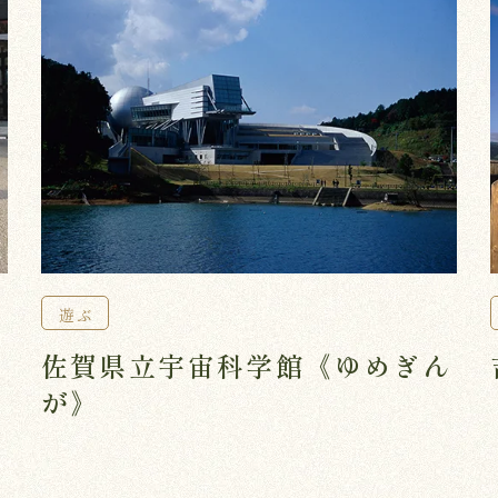
遊ぶ
佐賀県立宇宙科学館《ゆめぎん
が》