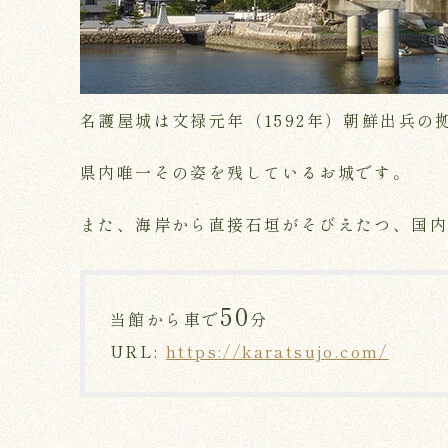
名護屋城は文禄元年（1592年）朝鮮出兵の
県内唯一その姿を残しているお城です。
また、海岸から直接石垣がそびえたつ、国
50
当館から車で
分
URL:
https://karatsujo.com/