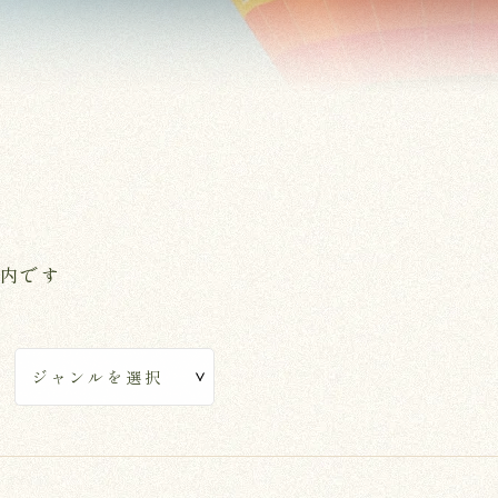
案内です
ル