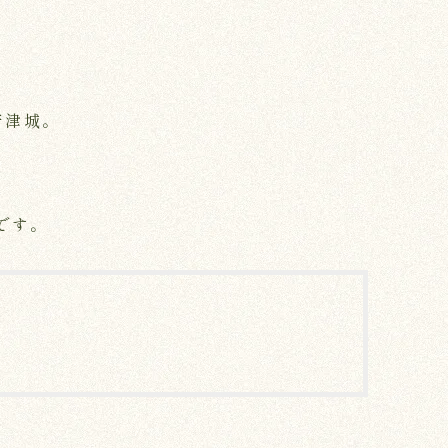
唐津城。
です。