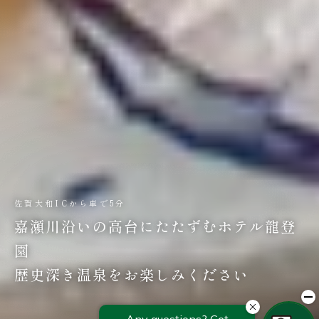
佐賀大和ICから車で5分
嘉瀬川沿いの高台にたたずむホテル龍登
園
歴史深き温泉をお楽しみください
詳しくはこちら
詳しくはこちら
詳しくはこちら