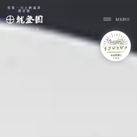
佐賀・川上峡温泉
龍登園
RYUTOUEN