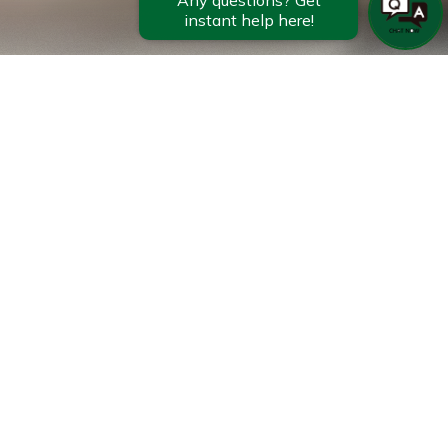
公式サイトからの
ご予約がお得です
泊数
泊
客室数
室
男性
人
女性
人