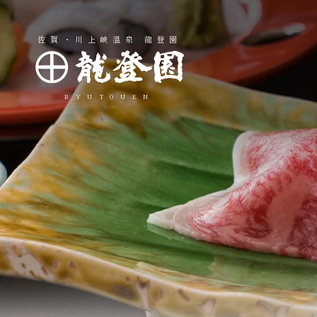
佐賀・川上峡温泉 龍登園
RYUTOUEN