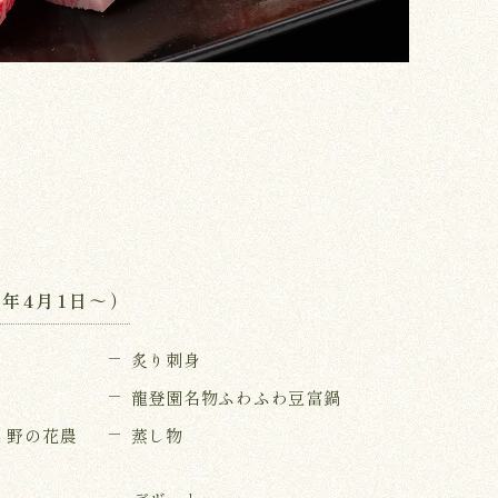
5年4月1日～）
炙り刺身
龍登園名物ふわふわ豆富鍋
と野の花農
蒸し物