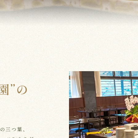
園”の
の三つ葉、