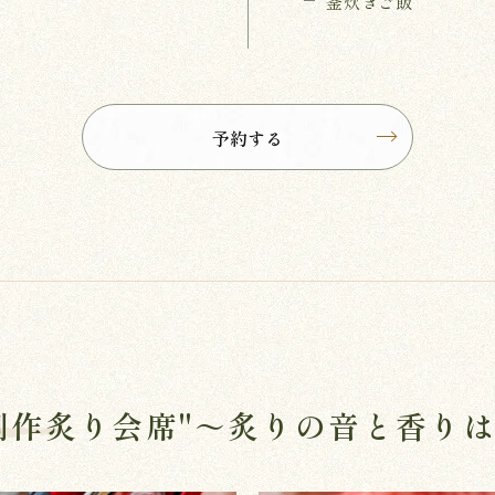
釜炊きご飯
予約する
創作炙り会席"～炙りの音と香り