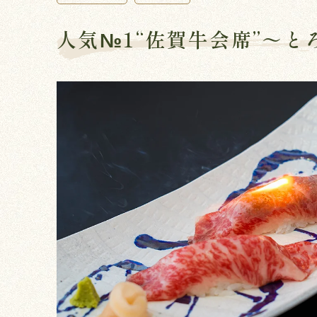
人気№1“佐賀牛会席”～