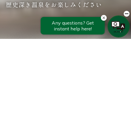
歴史深き温泉をお楽しみください
詳しくはこちら
詳しくはこちら
詳しくはこちら
公式サイトからの
ご予約がお得です
泊数
泊
客室数
室
男性
人
女性
人