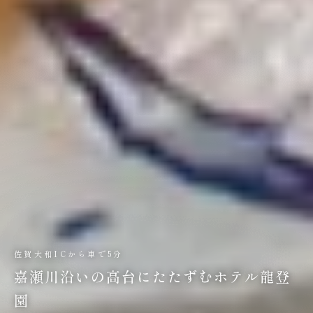
佐賀大和ICから車で5分
嘉瀬川沿いの高台にたたずむホテル龍登
園