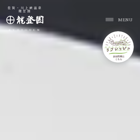
佐賀・川上峡温泉
龍登園
RYUTOUEN