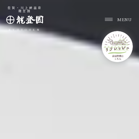
佐賀・川上峡温泉
龍登園
RYUTOUEN