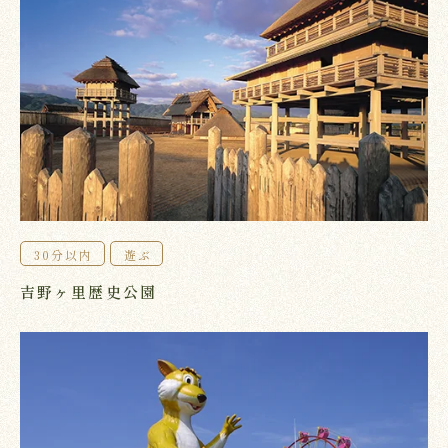
30分以内
遊ぶ
吉野ヶ里歴史公園