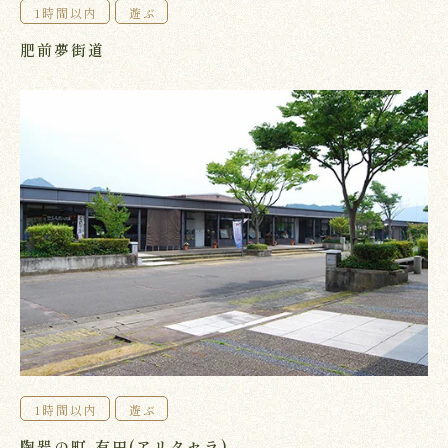
1時間以内
遊ぶ
肥前夢街道
1時間以内
遊ぶ
陶器の町 有田(アリタセラ)