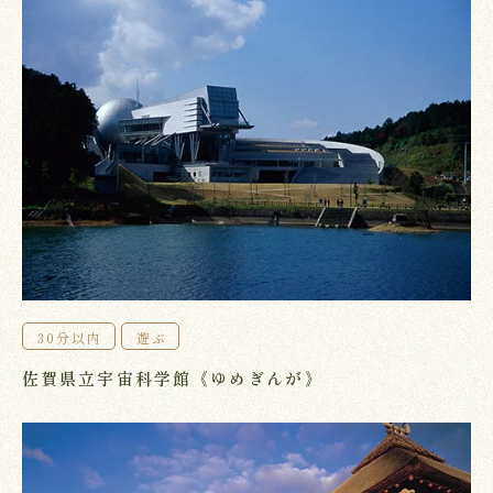
30分以内
遊ぶ
佐賀県立宇宙科学館《ゆめぎんが》