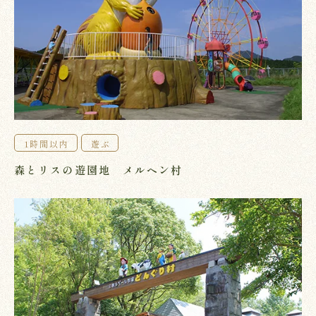
1時間以内
遊ぶ
森とリスの遊園地 メルヘン村