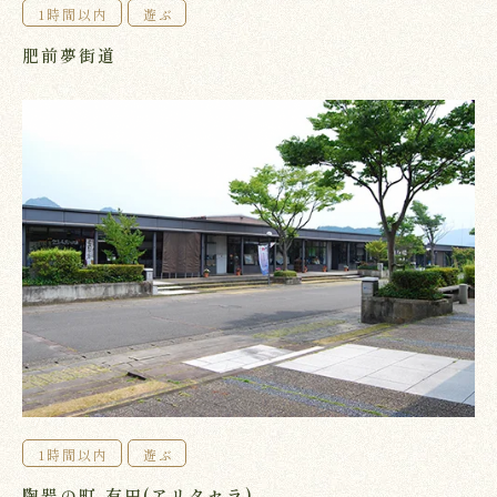
1時間以内
遊ぶ
肥前夢街道
1時間以内
遊ぶ
陶器の町 有田(アリタセラ)