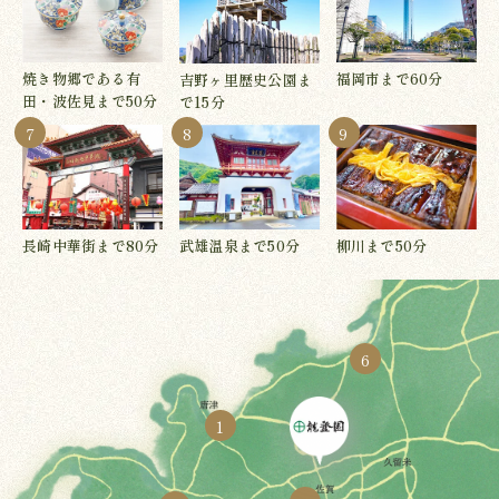
焼き物郷である有
福岡市まで60分
吉野ヶ里歴史公園ま
田・波佐見まで50分
で15分
7
8
9
柳川まで50分
長崎中華街まで80分
武雄温泉まで50分
6
1