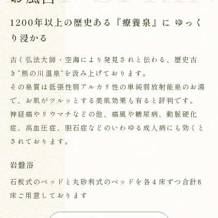
1200年以上の歴史ある『療養泉』に
ゆっく
り浸かる
古く弘法大師・空海により発見されと伝わる、歴史古
き“熊の川温泉”を汲み上げております。
その泉質は低張性弱アルカリ性の単純弱放射能泉のお湯
で、お肌がツルッとする美肌効果も有ると評判です。
神経痛やリウマチなどの他、痛風や糖尿病、動脈硬化
症、高血圧症、胆石症などのいわゆる成人病にも効くと
されております。
岩盤浴
石板式のベッドと丸砂利式のベッドを各４床ずつ合計8
床ご用意しております