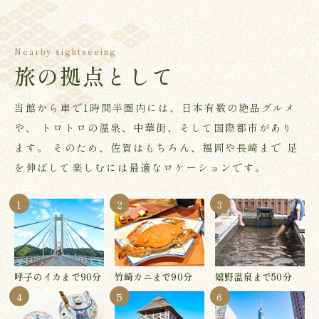
Nearby sightseeing
旅の拠点として
当館から車で1時間半圏内には、日本有数の絶品グルメ
や、
トロトロの温泉、中華街、そして国際都市があり
ます。
そのため、佐賀はもちろん、福岡や長崎まで
足
を伸ばして楽しむには最適なロケーションです。
1
2
3
呼子のイカまで90分
竹崎カニまで90分
嬉野温泉まで50分
4
5
6