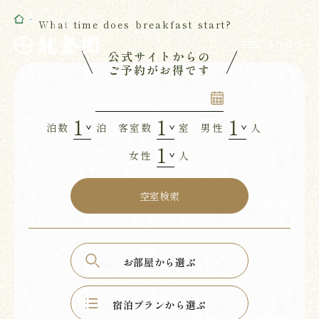
佐賀・川上峡温泉
What time does breakfast start?
龍登園
公式サイトからの
ご予約がお得です
RYUTOUEN
泊数
泊
客室数
室
男性
人
女性
人
お部屋から選ぶ
宿泊プランから選ぶ