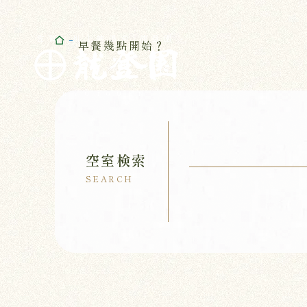
佐賀・川上峡温泉 龍登園
早餐幾點開始？
RYUTOUEN
空室検索
SEARCH