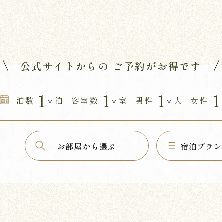
公式サイトからの
ご予約がお得です
泊数
泊
客室数
室
男性
人
女性
お部屋から選ぶ
宿泊プラン