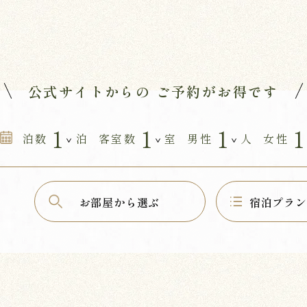
公式サイトからの
ご予約がお得です
泊数
泊
客室数
室
男性
人
女性
お部屋から選ぶ
宿泊プラン