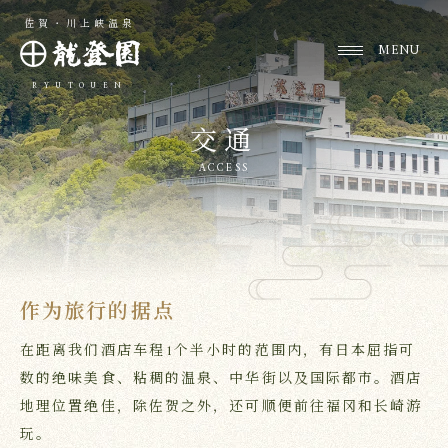
佐賀・川上峡温泉
RYUTOUEN
交通
ACCESS
作为旅行的据点
在距离我们酒店车程1个半小时的范围内，有日本屈指可
数的绝味美食、粘稠的温泉、中华街以及国际都市。
酒店
地理位置绝佳，除佐贺之外，还可顺便前往福冈和长崎游
玩。